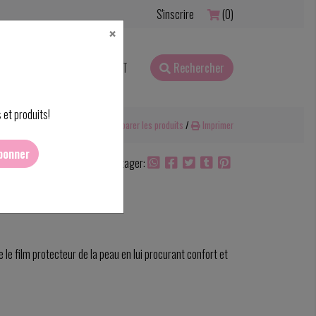
S'inscrire
(0)
×
RFAITS CADEAUX
CONTACT
Rechercher
 et produits!
Ajouter pour comparer
/
Comparer les produits
/
Imprimer
bonner
Partager:
e le film protecteur de la peau en lui procurant confort et