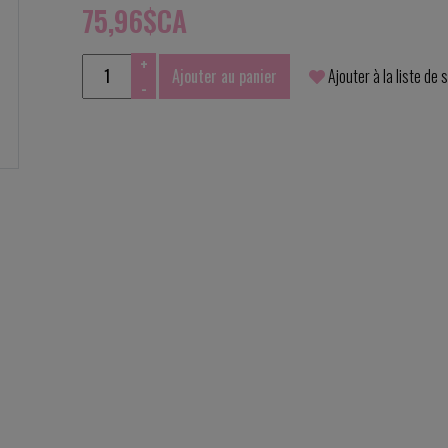
75,96$CA
+
Ajouter au panier
Ajouter à la liste de 
-