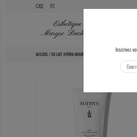
CAD
FC
Inscrivez-vo
ACCUEIL
/
DX LAIT HYDRA-NOURRISANT