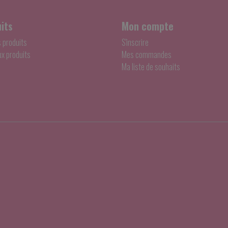
its
Mon compte
s produits
S'inscrire
x produits
Mes commandes
Ma liste de souhaits