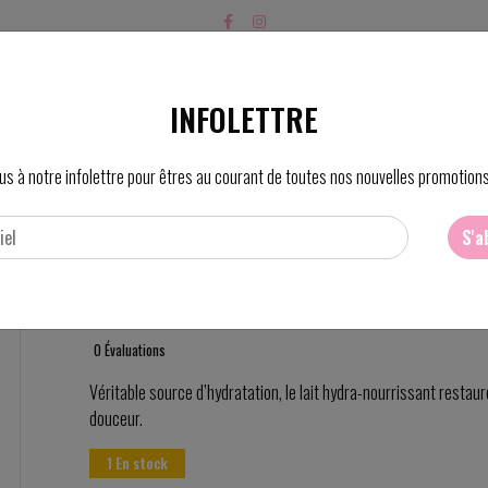
PRODUITS
SOINS
PRIX
FO
INFOLETTRE
us à notre infolettre pour êtres au courant de toutes nos nouvelles promotions
S'a
DX Lait hydra-nourrisant
0 Évaluations
Véritable source d’hydratation, le lait hydra-nourrissant restaur
douceur.
1 En stock