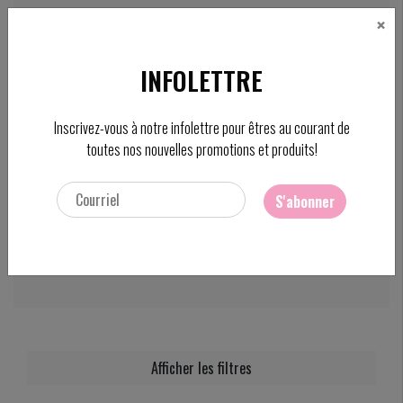
×
CAD
FC
INFOLETTRE
Rechercher
Inscrivez-vous à notre infolettre pour êtres au courant de
toutes nos nouvelles promotions et produits!
S'abonner
ACCUEIL
/
PRODUITS
/
SOTHYS
/
MASQUES
Masques
Afficher les filtres