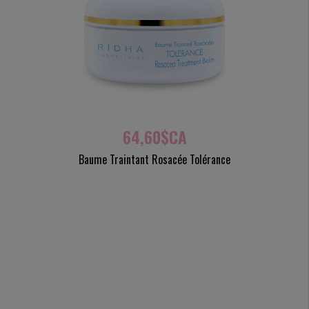
64,60$CA
Baume Traintant Rosacée Tolérance