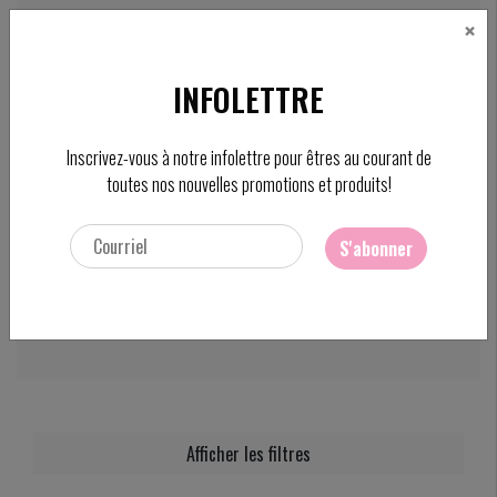
×
CAD
FC
INFOLETTRE
Rechercher
Inscrivez-vous à notre infolettre pour êtres au courant de
toutes nos nouvelles promotions et produits!
S'abonner
ACCUEIL
/
PRODUITS
/
RIDHA
Ridha
Afficher les filtres