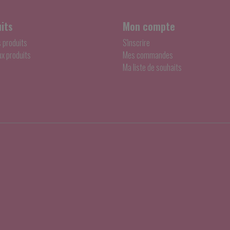
its
Mon compte
s produits
S'inscrire
x produits
Mes commandes
Ma liste de souhaits