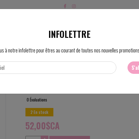
PRODUITS
SOINS
PRIX
FO
INFOLETTRE
us à notre infolettre pour êtres au courant de toutes nos nouvelles promotions
S'a
Gel nettoyante zone-t clariscie
0 Évaluations
2 En stock
52,00$CA