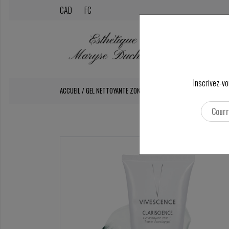
CAD
FC
Inscrivez-vo
ACCUEIL
/
GEL NETTOYANTE ZONE-T CLARISCIENCE 150ML