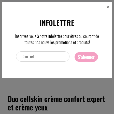
×
CAD
FC
INFOLETTRE
Rechercher
Inscrivez-vous à notre infolettre pour êtres au courant de
toutes nos nouvelles promotions et produits!
ACCUEIL
/
DUO CELLSKIN CRÈME CONFORT EXPERT ET CRÈME YEUX
Ajouter pour comparer
/
Comparer les produits
/
Imprimer
S'abonner
Partager:
Duo cellskin crème confort expert
et crème yeux