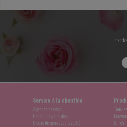
Inscriv
Service à la clientèle
Produ
À propos de nous
Tous le
Conditions générales
Nouveau
Clause de non-responsabilité
Offres