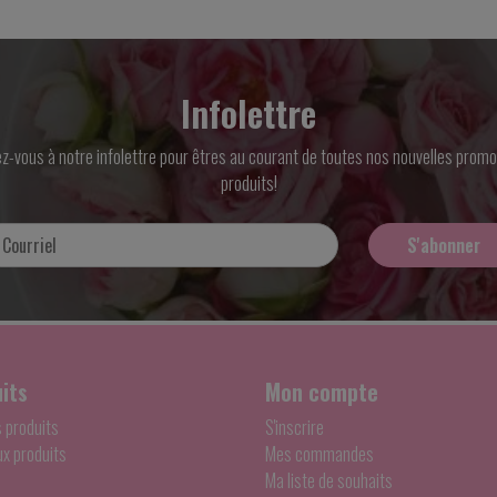
Infolettre
ez-vous à notre infolettre pour êtres au courant de toutes nos nouvelles promo
produits!
S'abonner
its
Mon compte
s produits
S'inscrire
x produits
Mes commandes
Ma liste de souhaits