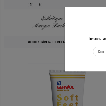
CAD
FC
Inscrivez-vo
ACCUEIL
/
CRÈME LAIT ET MIEL 125 ML