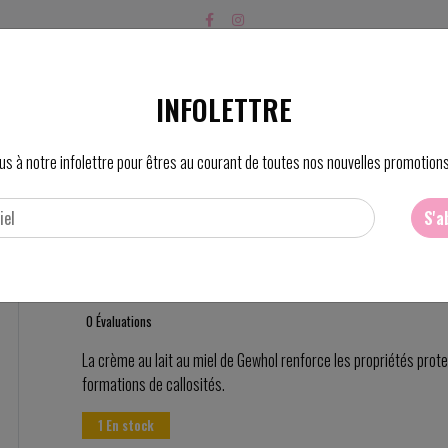
PRODUITS
SOINS
PRIX
FO
INFOLETTRE
us à notre infolettre pour êtres au courant de toutes nos nouvelles promotions
S'a
Crème lait et miel 125 ml
0 Évaluations
La crème au lait au miel de Gewhol renforce les propriétés prot
formations de callosités.
1 En stock