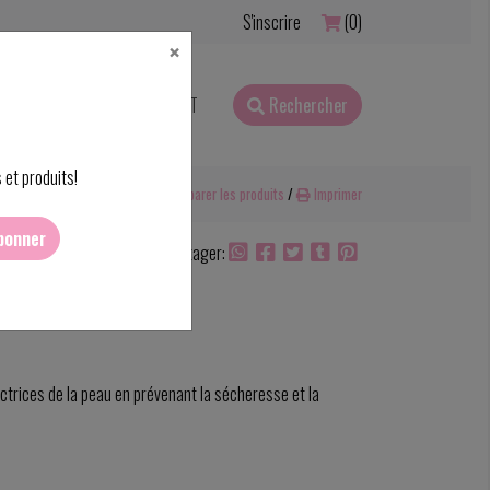
S'inscrire
(0)
×
RFAITS CADEAUX
CONTACT
Rechercher
 et produits!
Ajouter pour comparer
/
Comparer les produits
/
Imprimer
bonner
Partager:
ectrices de la peau en prévenant la sécheresse et la