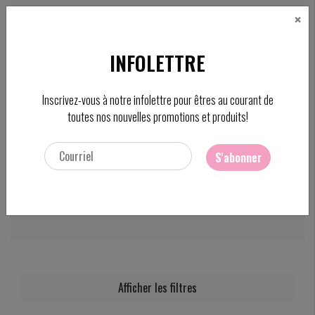
×
CAD
FC
INFOLETTRE
Rechercher
Inscrivez-vous à notre infolettre pour êtres au courant de
toutes nos nouvelles promotions et produits!
S'abonner
ACCUEIL
/
MARQUES
/
SOTHYS
Sothys
Afficher les filtres