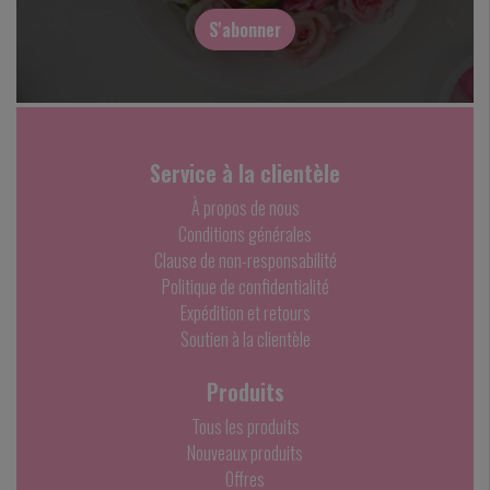
S'abonner
Service à la clientèle
À propos de nous
Conditions générales
Clause de non-responsabilité
Politique de confidentialité
Expédition et retours
Soutien à la clientèle
Produits
Tous les produits
Nouveaux produits
Offres