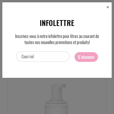
×
CAD
FC
INFOLETTRE
Rechercher
Inscrivez-vous à notre infolettre pour êtres au courant de
toutes nos nouvelles promotions et produits!
ACCUEIL
/
AQUA MOUSSE 150 ML
Ajouter pour comparer
/
Comparer les produits
/
Imprimer
S'abonner
Partager: