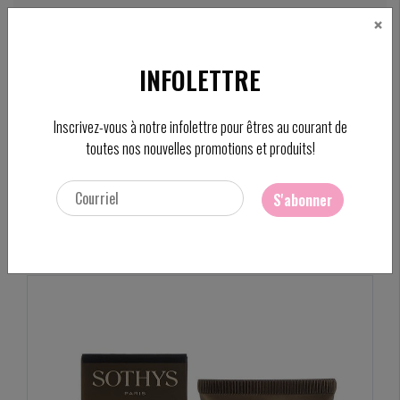
×
CAD
FC
INFOLETTRE
Rechercher
Inscrivez-vous à notre infolettre pour êtres au courant de
toutes nos nouvelles promotions et produits!
ACCUEIL
/
BAUME APAISANT APRÈS-RASAGE 50ML
Ajouter pour comparer
/
Comparer les produits
/
Imprimer
S'abonner
Partager: